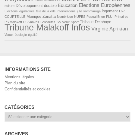
Conseil municipal
Elections Européennes
Education
Développement durable
culture
logement
Elections législatives
fête de la ville
Interventions
julie sommaruga
Loïc
Monique Zanatta
COURTEILLE
Numérique
NUPES
Pascal Brice
PLUI
Primaires
Thibault Delahaye
PS Malakoff
PS Vanves
Solidarités
Souvenir
Sport
Tribune Malakoff Infos
Virginie Aprikian
Voeux
écologie
égalité
INFORMATIONS SITE
Mentions légales
Plan du site
Confidentialités et cookies
CATÉGORIES
Catégories
ARCHIVES