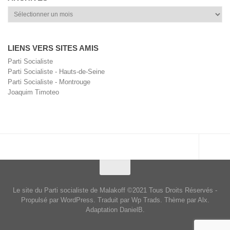
Archives
LIENS VERS SITES AMIS
Parti Socialiste
Parti Socialiste - Hauts-de-Seine
Parti Socialiste - Montrouge
Joaquim Timoteo
Le site du Parti socialiste de Malakoff ©2021 Tous Droits Réservés -
Propulsé par WordPress. Traduit par Wp Trads. Thème par Alx.
Adaptation DanielB.