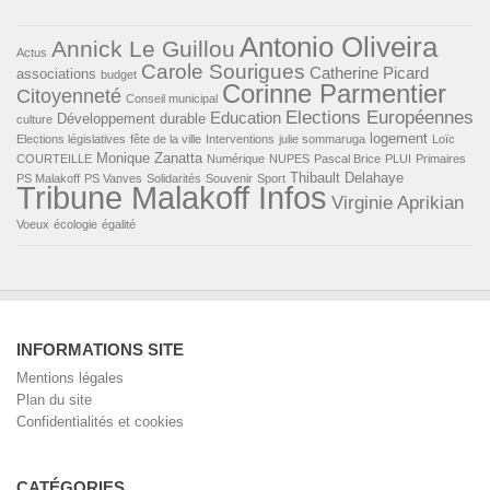
Antonio Oliveira
Annick Le Guillou
Actus
Carole Sourigues
Catherine Picard
associations
budget
Corinne Parmentier
Citoyenneté
Conseil municipal
Elections Européennes
Education
Développement durable
culture
logement
Elections législatives
fête de la ville
Interventions
julie sommaruga
Loïc
Monique Zanatta
COURTEILLE
Numérique
NUPES
Pascal Brice
PLUI
Primaires
Thibault Delahaye
PS Malakoff
PS Vanves
Solidarités
Souvenir
Sport
Tribune Malakoff Infos
Virginie Aprikian
Voeux
écologie
égalité
INFORMATIONS SITE
Mentions légales
Plan du site
Confidentialités et cookies
CATÉGORIES