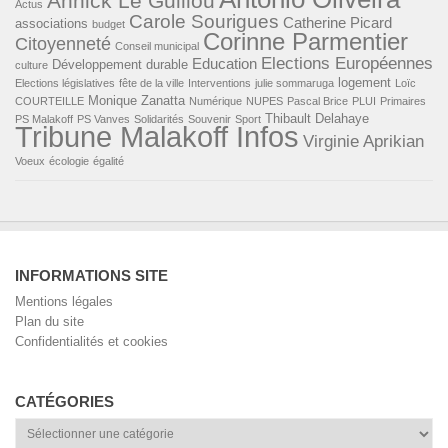
Annick Le Guillou
Actus
Carole Sourigues
Catherine Picard
associations
budget
Corinne Parmentier
Citoyenneté
Conseil municipal
Elections Européennes
Education
Développement durable
culture
logement
Elections législatives
fête de la ville
Interventions
julie sommaruga
Loïc
Monique Zanatta
COURTEILLE
Numérique
NUPES
Pascal Brice
PLUI
Primaires
Thibault Delahaye
PS Malakoff
PS Vanves
Solidarités
Souvenir
Sport
Tribune Malakoff Infos
Virginie Aprikian
Voeux
écologie
égalité
INFORMATIONS SITE
Mentions légales
Plan du site
Confidentialités et cookies
CATÉGORIES
Catégories