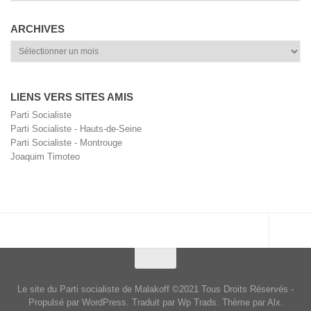
ARCHIVES
Archives
LIENS VERS SITES AMIS
Parti Socialiste
Parti Socialiste - Hauts-de-Seine
Parti Socialiste - Montrouge
Joaquim Timoteo
Le site du Parti socialiste de Malakoff ©2021 Tous Droits Réservés -
Propulsé par WordPress. Traduit par Wp Trads. Thème par Alx.