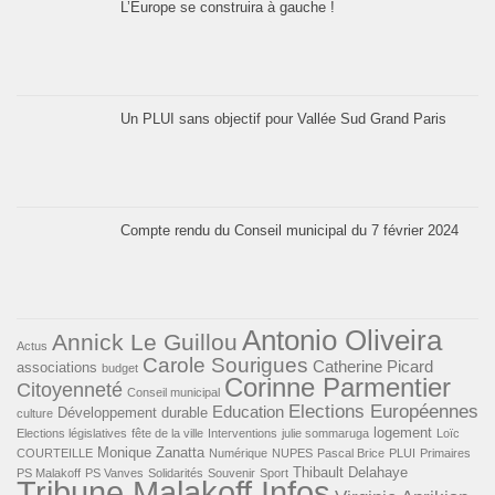
L’Europe se construira à gauche !
Un PLUI sans objectif pour Vallée Sud Grand Paris
Compte rendu du Conseil municipal du 7 février 2024
Antonio Oliveira
Annick Le Guillou
Actus
Carole Sourigues
Catherine Picard
associations
budget
Corinne Parmentier
Citoyenneté
Conseil municipal
Elections Européennes
Education
Développement durable
culture
logement
Elections législatives
fête de la ville
Interventions
julie sommaruga
Loïc
Monique Zanatta
COURTEILLE
Numérique
NUPES
Pascal Brice
PLUI
Primaires
Thibault Delahaye
PS Malakoff
PS Vanves
Solidarités
Souvenir
Sport
Tribune Malakoff Infos