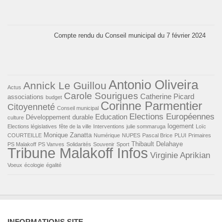
Compte rendu du Conseil municipal du 7 février 2024
Antonio Oliveira
Annick Le Guillou
Actus
Carole Sourigues
Catherine Picard
associations
budget
Corinne Parmentier
Citoyenneté
Conseil municipal
Elections Européennes
Education
Développement durable
culture
logement
Elections législatives
fête de la ville
Interventions
julie sommaruga
Loïc
Monique Zanatta
COURTEILLE
Numérique
NUPES
Pascal Brice
PLUI
Primaires
Thibault Delahaye
PS Malakoff
PS Vanves
Solidarités
Souvenir
Sport
Tribune Malakoff Infos
Virginie Aprikian
Voeux
écologie
égalité
INFORMATIONS SITE