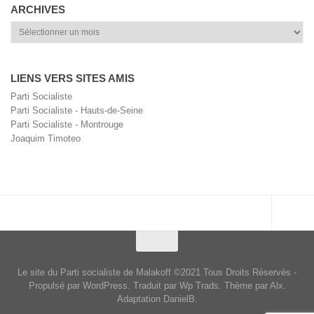
ARCHIVES
Archives
LIENS VERS SITES AMIS
Parti Socialiste
Parti Socialiste - Hauts-de-Seine
Parti Socialiste - Montrouge
Joaquim Timoteo
Le site du Parti socialiste de Malakoff ©2021 Tous Droits Réservés -
Propulsé par WordPress. Traduit par Wp Trads. Thème par Alx.
Adaptation DanielB.