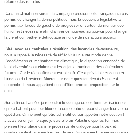
réforme des retraites.
Dans un climat non serein, la campagne présidentielle française n’a pas
permis de changer la donne politique mais la séquence législative a
permis aux forces de gauche de progresser et surtout de montrer que
l’union est nécessaire afin d’arriver de nouveau au pouvoir pour changer
la vie et combattre le détricotage annoncé de nos acquis sociaux.
L’été, avec ses canicules à répétition, des incendies dévastateurs,
nous a rappelé la nécessité de réfléchir à un autre mode de vie.
L’accélération du réchauffement climatique, la disparition annoncée de
la biodiversité sont clairement les enjeux imminents des générations
futures. Car le réchauffement est bien là. C’est prévisible et connu et
l’inaction du Président Macron sur cette question depuis 5 ans est
coupable. Il nous appartient donc d’être force de proposition sur le
sujet.
Sur la fin de l’année, je retiendrai le courage de ces femmes iraniennes
qui se battent pour leur liberté, la démocratie et pour changer leur vie au
quotidien. On ne peut qu ‘être admiratif et leur apporter notre soutien !
J’avais vu en juin lorsque je suis allé en Palestine que les femmes
prennent leur place dans le processus de dialogue pour la paix et
qu’elles veulent faire évoluer les choses. Sincèrement, je pense qu’elles