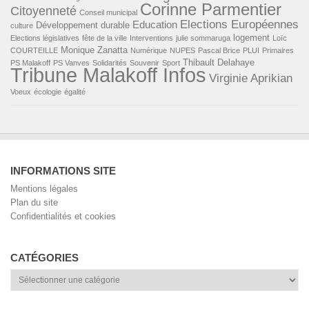
Corinne Parmentier
Citoyenneté
Conseil municipal
Elections Européennes
Education
Développement durable
culture
logement
Elections législatives
fête de la ville
Interventions
julie sommaruga
Loïc
Monique Zanatta
COURTEILLE
Numérique
NUPES
Pascal Brice
PLUI
Primaires
Thibault Delahaye
PS Malakoff
PS Vanves
Solidarités
Souvenir
Sport
Tribune Malakoff Infos
Virginie Aprikian
Voeux
écologie
égalité
INFORMATIONS SITE
Mentions légales
Plan du site
Confidentialités et cookies
CATÉGORIES
Catégories