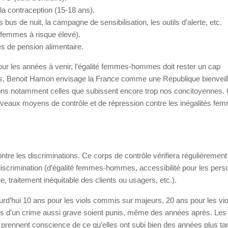
a contraception (15-18 ans).
 bus de nuit, la campagne de sensibilisation, les outils d’alerte, etc.
 femmes à risque élevé).
s de pension alimentaire.
our les années à venir, l’égalité femmes-hommes doit rester un cap
es, Benoit Hamon envisage la France comme une République bienveill
ions notamment celles que subissent encore trop nos concitoyennes. 
uveaux moyens de contrôle et de répression contre les inégalités fe
ontre les discriminations. Ce corps de contrôle vérifiera régulièrement
 discrimination (d’égalité femmes-hommes, accessibilité pour les per
, traitement inéquitable des clients ou usagers, etc.).
ourd’hui 10 ans pour les viols commis sur majeurs, 20 ans pour les vio
s d’un crime aussi grave soient punis, même des années après. Les
et prennent conscience de ce qu’elles ont subi bien des années plus ta