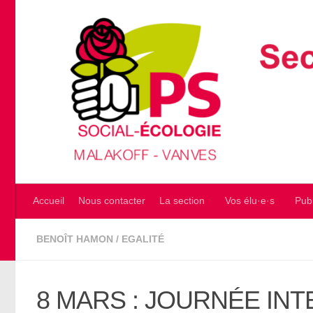
Skip to content
Accueil
Nous contacter
La section
Vos élu·e·s
Publ
BENOÎT HAMON
/
EGALITÉ
8 MARS : JOURNÉE IN