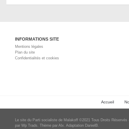
INFORMATIONS SITE
Mentions légales
Plan du site
Confidentialités et cookies
Accueil
No
Le site du Parti socialiste de Malakoff ©2021 Tous Droits Réservés 
par Wp Trads. Thème par Alx. Adaptation DanielB.