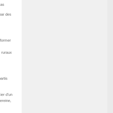
Bas
 par des
nformer
x ruraux
artis
ier d’un
ereine,