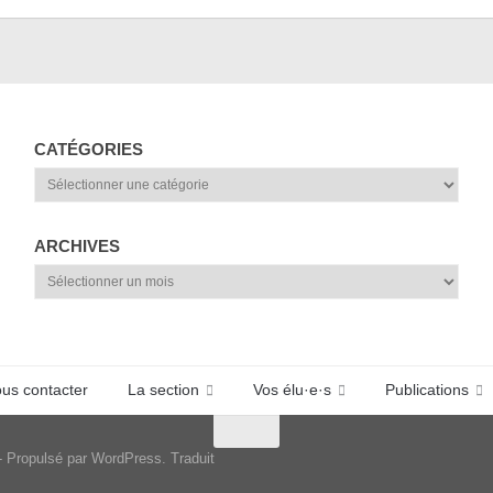
CATÉGORIES
Catégories
ARCHIVES
Archives
us contacter
La section
Vos élu·e·s
Publications
- Propulsé par WordPress. Traduit