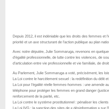
Depuis 2012, il est indéniable que les droits des femmes et
priorité et un axe structurant de l’action publique au plan nat
Avec notre députée, Julie Sommaruga, revenons en quelques 
d’égalité professionnelle, de lutte contre les violences, de sou
d’articulation entre vie professionnelle et vie familiale, de droi
Au Parlement, Julie Sommaruga a voté, précisément, les lois
La Loi contre le harcèlement sexuel : la redéfinition du délit e
La Loi pour l’égalité réelle femmes-hommes : une amende aux 
téléphone pour protéger les femmes en grand danger (justice), 
renforcement de la parité, etc.
La Loi contre le système prostitutionnel : pénaliser les clie
La Loi IVG : la sanction des sites de « désinformation » sur l’