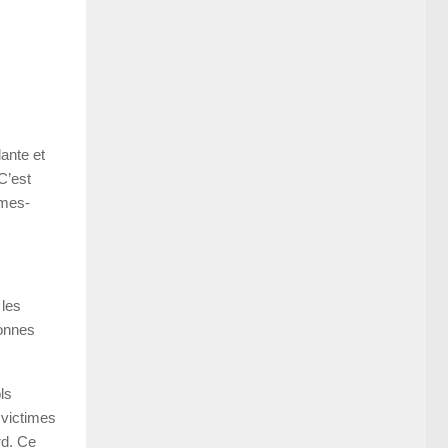
ante et
C’est
mmes-
 les
sonnes
ls
 victimes
rd. Ce