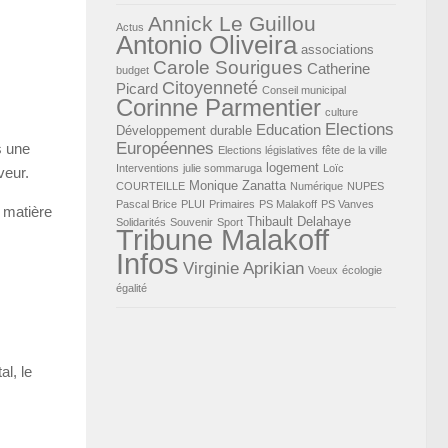
Annick Le Guillou
Actus
Antonio Oliveira
associations
Carole Sourigues
Catherine
budget
Citoyenneté
Picard
Conseil municipal
Corinne Parmentier
culture
Elections
Education
Développement durable
Européennes
s une
Elections législatives
fête de la ville
logement
Interventions
julie sommaruga
Loïc
veur.
Monique Zanatta
COURTEILLE
Numérique
NUPES
Pascal Brice
PLUI
Primaires
PS Malakoff
PS Vanves
 matière
Thibault Delahaye
Solidarités
Souvenir
Sport
Tribune Malakoff
Infos
Virginie Aprikian
Voeux
écologie
égalité
al, le