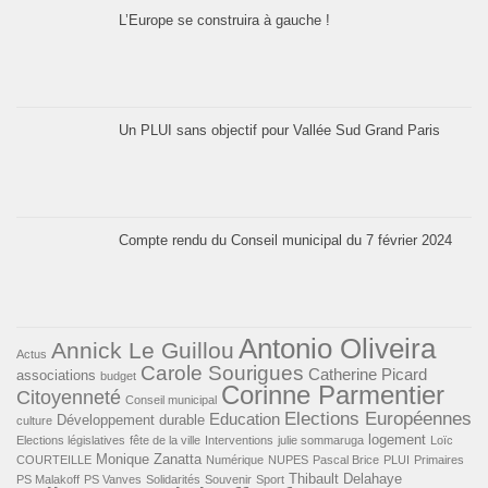
L’Europe se construira à gauche !
Un PLUI sans objectif pour Vallée Sud Grand Paris
Compte rendu du Conseil municipal du 7 février 2024
Antonio Oliveira
Annick Le Guillou
Actus
Carole Sourigues
Catherine Picard
associations
budget
Corinne Parmentier
Citoyenneté
Conseil municipal
Elections Européennes
Education
Développement durable
culture
logement
Elections législatives
fête de la ville
Interventions
julie sommaruga
Loïc
Monique Zanatta
COURTEILLE
Numérique
NUPES
Pascal Brice
PLUI
Primaires
Thibault Delahaye
PS Malakoff
PS Vanves
Solidarités
Souvenir
Sport