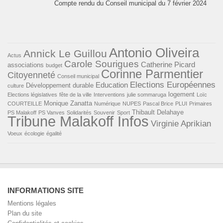
Compte rendu du Conseil municipal du 7 février 2024
Antonio Oliveira
Annick Le Guillou
Actus
Carole Sourigues
Catherine Picard
associations
budget
Corinne Parmentier
Citoyenneté
Conseil municipal
Elections Européennes
Education
Développement durable
culture
logement
Elections législatives
fête de la ville
Interventions
julie sommaruga
Loïc
Monique Zanatta
COURTEILLE
Numérique
NUPES
Pascal Brice
PLUI
Primaires
Thibault Delahaye
PS Malakoff
PS Vanves
Solidarités
Souvenir
Sport
Tribune Malakoff Infos
Virginie Aprikian
Voeux
écologie
égalité
INFORMATIONS SITE
Mentions légales
Plan du site