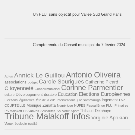
Un PLUI sans objectif pour Vallée Sud Grand Paris
Compte rendu du Conseil municipal du 7 février 2024
Antonio Oliveira
Annick Le Guillou
Actus
Carole Sourigues
Catherine Picard
associations
budget
Corinne Parmentier
Citoyenneté
Conseil municipal
Elections Européennes
Education
Développement durable
culture
logement
Elections législatives
fête de la ville
Interventions
julie sommaruga
Loïc
Monique Zanatta
COURTEILLE
Numérique
NUPES
Pascal Brice
PLUI
Primaires
Thibault Delahaye
PS Malakoff
PS Vanves
Solidarités
Souvenir
Sport
Tribune Malakoff Infos
Virginie Aprikian
Voeux
écologie
égalité