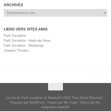
ARCHIVES
Archives
LIENS VERS SITES AMIS
Parti Socialiste
Parti Socialiste - Hauts-de-Seine
Parti Socialiste - Montrouge
Joaquim Timoteo
Le site du Parti socialiste de Malakoff ©2021 Tous Droits Réservés -
Propulsé par WordPress. Traduit par Wp Trads. Thème par Alx.
Adaptation DanielB.