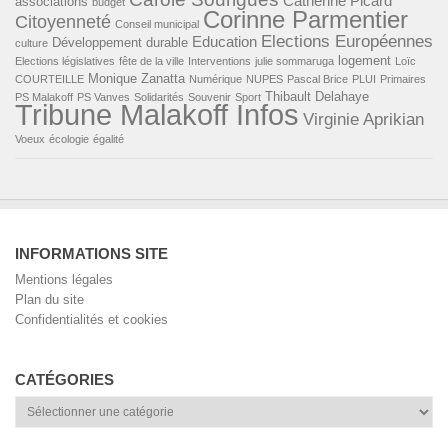
Catherine Picard
associations
budget
Corinne Parmentier
Citoyenneté
Conseil municipal
Elections Européennes
Education
Développement durable
culture
logement
Elections législatives
fête de la ville
Interventions
julie sommaruga
Loïc
Monique Zanatta
COURTEILLE
Numérique
NUPES
Pascal Brice
PLUI
Primaires
Thibault Delahaye
PS Malakoff
PS Vanves
Solidarités
Souvenir
Sport
Tribune Malakoff Infos
Virginie Aprikian
Voeux
écologie
égalité
INFORMATIONS SITE
Mentions légales
Plan du site
Confidentialités et cookies
CATÉGORIES
Catégories