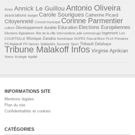
Antonio Oliveira
Annick Le Guillou
Actus
Carole Sourigues
Catherine Picard
associations
budget
Corinne Parmentier
Citoyenneté
Conseil municipal
Elections Européennes
Education
Développement durable
culture
logement
Elections législatives
fête de la ville
Interventions
julie sommaruga
Loïc
Monique Zanatta
COURTEILLE
Numérique
NUPES
Pascal Brice
PLUI
Primaires
Thibault Delahaye
PS Malakoff
PS Vanves
Solidarités
Souvenir
Sport
Tribune Malakoff Infos
Virginie Aprikian
Voeux
écologie
égalité
INFORMATIONS SITE
Mentions légales
Plan du site
Confidentialités et cookies
CATÉGORIES