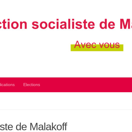
ications
Elections
iste de Malakoff