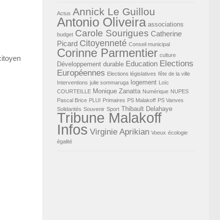
Annick Le Guillou
Actus
Antonio Oliveira
associations
Carole Sourigues
Catherine
budget
Citoyenneté
Picard
Conseil municipal
Corinne Parmentier
culture
citoyen
Elections
Education
Développement durable
Européennes
Elections législatives
fête de la ville
logement
Interventions
julie sommaruga
Loïc
Monique Zanatta
COURTEILLE
Numérique
NUPES
Pascal Brice
PLUI
Primaires
PS Malakoff
PS Vanves
Thibault Delahaye
Solidarités
Souvenir
Sport
Tribune Malakoff
Infos
Virginie Aprikian
Voeux
écologie
égalité