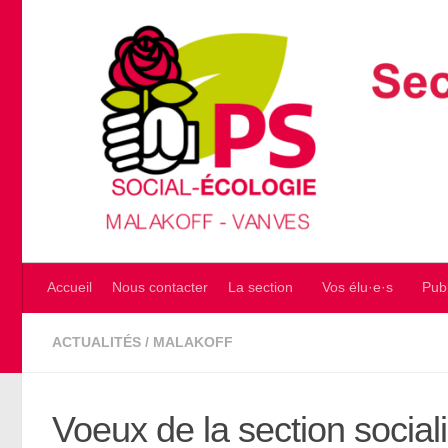
Skip to content
Accueil
Nous contacter
La section
Vos élu·e·s
Publ
ACTUALITÉS
/
MALAKOFF
Voeux de la section social